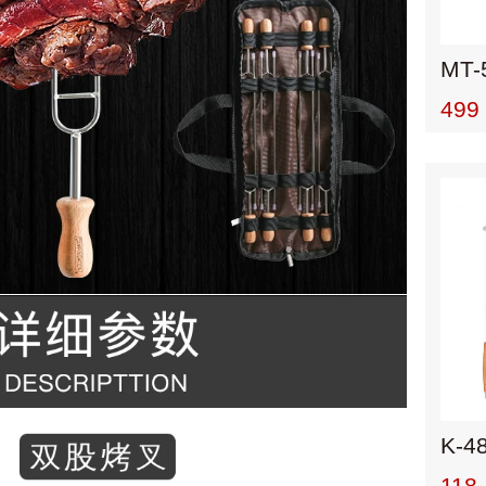
499
K-4
118