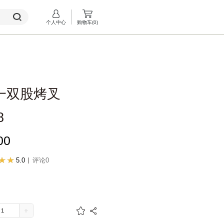
个人中心
购物车(
0
)
一双股烤叉
8
00
5.0
评论0