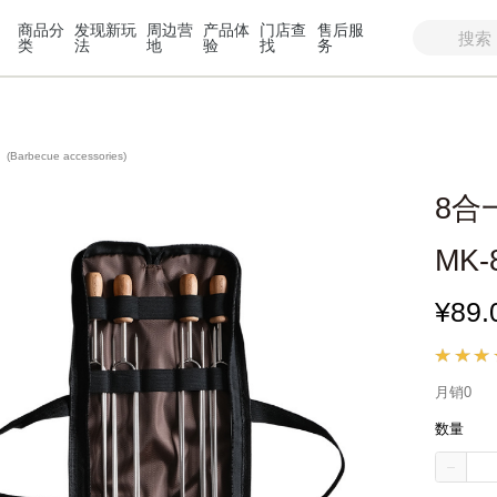
商品分
发现新玩
周边营
产品体
门店查
售后服
类
法
地
验
找
务
件
(Barbecue accessories)
8合
MK-
¥89.
月销0
数量