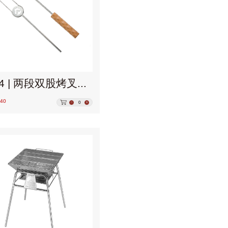
MK-4 | 两段双股烤叉四件套
40
0