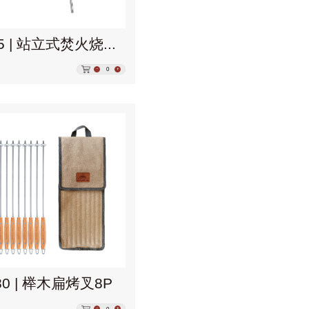
MT-5 | 站立式焚火烧烤架
0
80 | 榉木扁烤叉8P
0