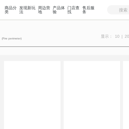
商品分
发现新玩
周边营
产品体
门店查
售后服
类
法
地
验
找
务
边
显示：
10
|
2
(Fire perimeter)