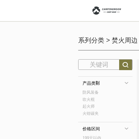
系列分类 > 焚火周
产品类别
防风装备
吹火棍
起火师
火钳碳夹
价格区间
199元以内