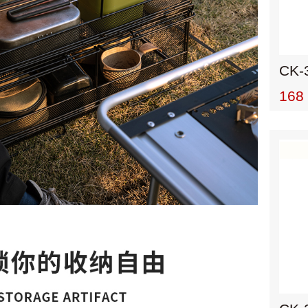
CK-
168