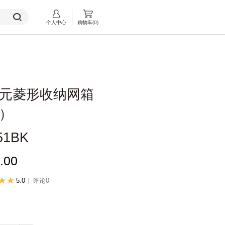
个人中心
购物车(
0
)
元菱形收纳网箱
）
51BK
.00
5.0
评论0