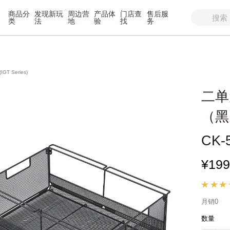
商品分
发现新玩
周边营
产品体
门店查
售后服
类
法
地
验
找
务
(IGT Series)
二单
（黑
CK-
¥199
月销0
数量