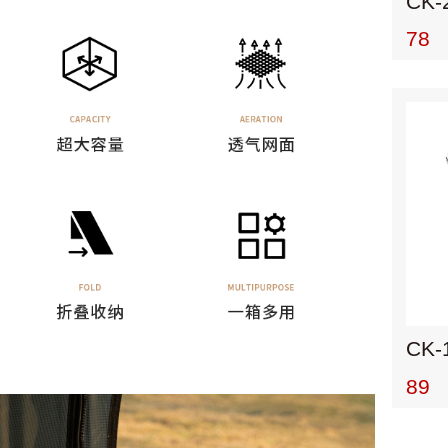
78
CK-
89