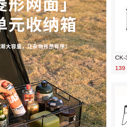
CK-
139