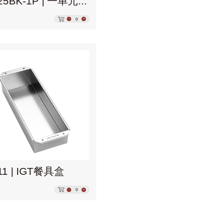
CK-25BK-1P | 一单元平盖板单片
0
11 | IGT餐具盒
0